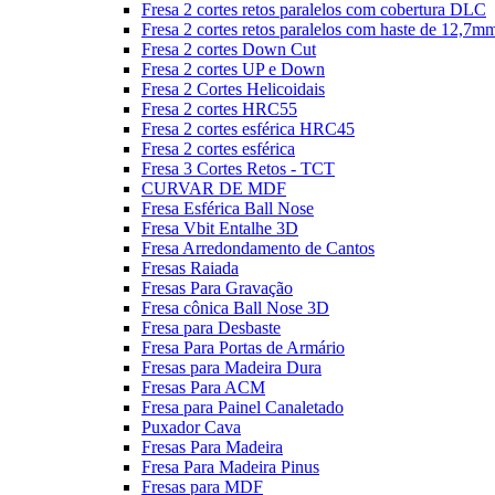
Fresa 2 cortes retos paralelos com cobertura DLC
Fresa 2 cortes retos paralelos com haste de 12,7m
Fresa 2 cortes Down Cut
Fresa 2 cortes UP e Down
Fresa 2 Cortes Helicoidais
Fresa 2 cortes HRC55
Fresa 2 cortes esférica HRC45
Fresa 2 cortes esférica
Fresa 3 Cortes Retos - TCT
CURVAR DE MDF
Fresa Esférica Ball Nose
Fresa Vbit Entalhe 3D
Fresa Arredondamento de Cantos
Fresas Raiada
Fresas Para Gravação
Fresa cônica Ball Nose 3D
Fresa para Desbaste
Fresa Para Portas de Armário
Fresas para Madeira Dura
Fresas Para ACM
Fresa para Painel Canaletado
Puxador Cava
Fresas Para Madeira
Fresa Para Madeira Pinus
Fresas para MDF