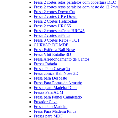
Fresa 2 cortes retos paralelos com cobertura DLC
Fresa 2 cortes retos paralelos com haste de 12,7m
Fresa 2 cortes Down Cut
Fresa 2 cortes UP e Down
Fresa 2 Cortes Helicoidais
Fresa 2 cortes HRC55
Fresa 2 cortes esférica HRC45
Fresa 2 cortes esférica
Fresa 3 Cortes Retos - TCT
CURVAR DE MDF
Fresa Esférica Ball Nose
Fresa Vbit Entalhe 3D
Fresa Arredondamento de Cantos
Fresas Raiada
Fresas Para Gravação
Fresa cônica Ball Nose 3D
Fresa para Desbaste
Fresa Para Portas de Armário
Fresas para Madeira Dura
Fresas Para ACM
Fresa para Painel Canaletado
Puxador Cava
Fresas Para Madeira
Fresa Para Madeira Pinus
Fresas para MDF