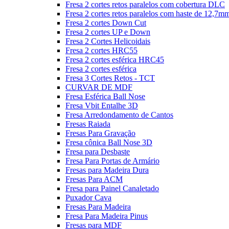
Fresa 2 cortes retos paralelos com cobertura DLC
Fresa 2 cortes retos paralelos com haste de 12,7m
Fresa 2 cortes Down Cut
Fresa 2 cortes UP e Down
Fresa 2 Cortes Helicoidais
Fresa 2 cortes HRC55
Fresa 2 cortes esférica HRC45
Fresa 2 cortes esférica
Fresa 3 Cortes Retos - TCT
CURVAR DE MDF
Fresa Esférica Ball Nose
Fresa Vbit Entalhe 3D
Fresa Arredondamento de Cantos
Fresas Raiada
Fresas Para Gravação
Fresa cônica Ball Nose 3D
Fresa para Desbaste
Fresa Para Portas de Armário
Fresas para Madeira Dura
Fresas Para ACM
Fresa para Painel Canaletado
Puxador Cava
Fresas Para Madeira
Fresa Para Madeira Pinus
Fresas para MDF