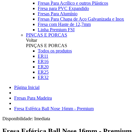
Fresas Para Acrílico e outros Plásticos
Fresa para PVC Expandido
Fresas Para Alumínio
Fresas Para Chapa de Aço Galvanizada e Inox
Fresa com Haste de 12,7mm
Linha Premium FSI
PINÇAS E PORCAS
Voltar
PINÇAS E PORCAS
Todos os produtos
ER11
ER16
ER20
ER25
ER32
Página Inicial
Fresas Para Madeira
Fresa Esférica Ball Nose 16mm - Premium
Disponibilidade:
Imediata
Fresa Esférica Ball Nose 16mm - Premium