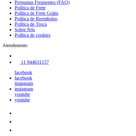
Perguntas Frequentes (FAQ)
Política de Frete
Política de Frete Grátis
Política de Reembolso
Política de Troca
Sobre Nós
Política de cookies
Atendimento
11 944631157
facebook
facebook
instagram
instagram
youtube
youtube